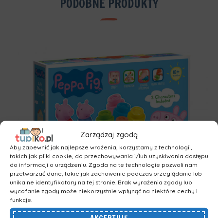
PODOBNE PRODUKTY
Zarządzaj zgodą
Aby zapewnić jak najlepsze wrażenia, korzystamy z technologii,
takich jak pliki cookie, do przechowywania i/lub uzyskiwania dostępu
do informacji o urządzeniu. Zgoda na te technologie pozwoli nam
przetwarzać dane, takie jak zachowanie podczas przeglądania lub
DODAJ DO KOSZYKA
unikalne identyfikatory na tej stronie. Brak wyrażenia zgody lub
wycofanie zgody może niekorzystnie wpłynąć na niektóre cechy i
funkcje.
Clementoni - zabawki
,
Klocki
,
Zabawki dla Malucha