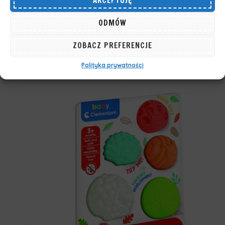
AKCEPTUJĘ
Zestaw miękkich klocków Clemmy Świnka
Peppa Pig
ODMÓW
82,96
ZŁ
ZOBACZ PREFERENCJE
Polityka prywatności