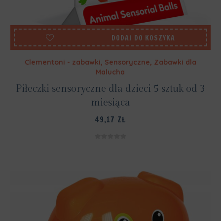
DODAJ DO KOSZYKA
Clementoni - zabawki
,
Sensoryczne
,
Zabawki dla
Malucha
Piłeczki sensoryczne dla dzieci 5 sztuk od 3
miesiąca
49,17
ZŁ