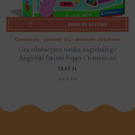
DODAJ DO KOSZYKA
Clementoni - zabawki
,
Gry i układanki obrazkowe
Gra edukacyjna nauka angielskiego
Angielski Świnki Peppy Clementoni
28,03
ZŁ