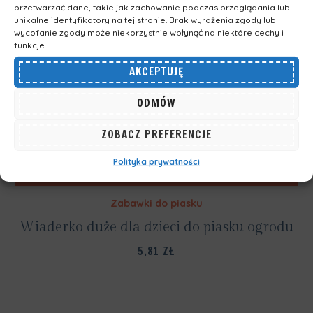
przetwarzać dane, takie jak zachowanie podczas przeglądania lub
unikalne identyfikatory na tej stronie. Brak wyrażenia zgody lub
wycofanie zgody może niekorzystnie wpłynąć na niektóre cechy i
funkcje.
AKCEPTUJĘ
ODMÓW
ZOBACZ PREFERENCJE
Polityka prywatności
DODAJ DO KOSZYKA
Zabawki do piasku
Wiaderko duże dla dzieci do piasku ogrodu
5,81
ZŁ